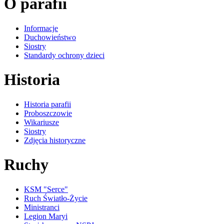
O parafii
Informacje
Duchowieństwo
Siostry
Standardy ochrony dzieci
Historia
Historia parafii
Proboszczowie
Wikariusze
Siostry
Zdjęcia historyczne
Ruchy
KSM "Serce"
Ruch Światło-Życie
Ministranci
Legion Maryi