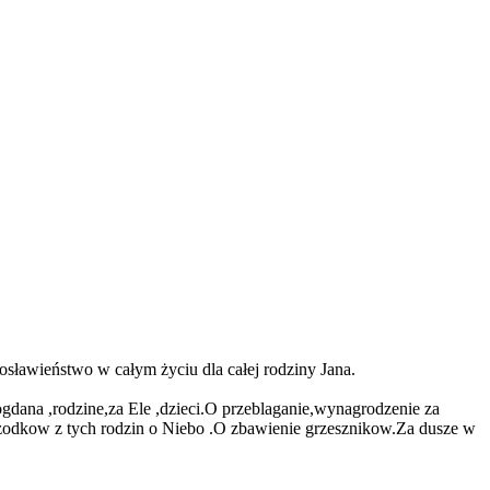
osławieństwo w całym życiu dla całej rodziny Jana.
dana ,rodzine,za Ele ,dzieci.O przeblaganie,wynagrodzenie za
rzodkow z tych rodzin o Niebo .O zbawienie grzesznikow.Za dusze w