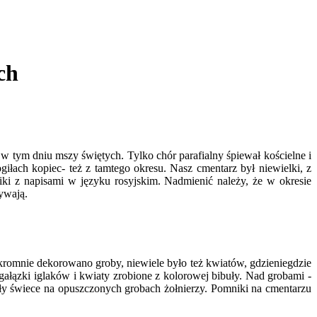
ch
tym dniu mszy świętych. Tylko chór parafialny śpiewał kościelne i
giłach kopiec- też z tamtego okresu. Nasz cmentarz był niewielki, z
i z na­pisami w języku rosyjskim. Nadmienić nale­ży, że w okresie
zywają.
romnie dekorowano groby, niewiele było też kwiatów, gdzieniegdzie
gałązki iglaków i kwiaty zrobione z kolorowej bibuły. Nad grobami -
ły świece na opusz­czonych grobach żołnierzy. Pomniki na cmentarzu