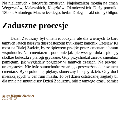
Na nielicznych - fotografie zmarłych. Najokazalszą mogiłą na cmen
Węgrzynów, Malawskich, Książków. Okoniewskich. Duży pomnik z
1899 r. Antoniego Mazowieckiego, herbu Dolega. Taki oto był biłgor
Zaduszne procesje
Dzień Zaduszny byt dniem roboczym, ale dla wiernych to bardzo w
tamtych latach naszym duszpasterzem byt ksiądz kanonik Czesław Koz
most na Białej Ładzie, by ze śpiewem przejść przez cmentarną bramę
wspólnocie. Na cmentarzu - podobnie jak pierwszego dnia - płonęły 
słodkie bułeczki i pierogi gry­czane. Gdy przychodził zmrok cmentarz 
pamiętam, jak wyglądały pogrze­by w tamtych czasach. Na pewno 
uroczy­stości. Nie było samochodu: zmarłego prze­wożono karawanem 
cmen­tarz. Było południe, piękny, słoneczny i ciepły dzień. Gdy doc
mieszkających w cen­trum miasta. To był dzień ostatecznej zagłady b
dla mnie najsmutniejszy Dzień Zaduszny, jaki z tamtego czasu pamię
Autor:
Wiktoria Klechowa
2010-05-05