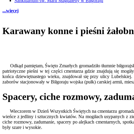
Sanktuarium św. Marii Magdaleny w Biłgoraju
...więcej
Karawany konne i pieśni żałob
Odkąd pamiętam, Święto Zmarłych groma­dziło tłumnie biłgorajskic
patrio­tyczne pieśni w tej części cmentarza gdzie znajdują się mog
końca dzie­więtnastego wieku, znajdował się przy ulicy Lubelskie
zaborów stacjonowały w Bił­goraju wojska (pułk) carskiej armii, mies
Spacery, ciche rozmowy, zadum
Wieczorem w Dzień Wszystkich Świętych na cmentarzu gromadziło si
wieńce z jedliny i sztucznych kwiatów. Na mogiłach usypa­nych z zi
ciche rozmowy, zadumanie, spacery po alejkach cmentarnych, spotka
były szare i wysokie.