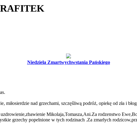
ERAFITEK
Niedziela Zmartwychwstania Pańskiego
as.
 miłosierdzie nad grzechami, szczęśliwą podróż, opiekę od zła i błog
.O uzdrowienie,zbawienie Mikolaja,Tomasza,Ani.Za rodzenstwo Ewe,Bog
zystkie grzechy popelnione w tych rodzinach .Za zmarlych rodzicow,p