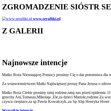
ZGROMADZENIE SIÓSTR S
www.serafitki.pl
Z GALERII
Najnowsze intencje
Matko Boża Nieustającej Pomocy prosimy Cię o dar potomstwa dla n
Za wstawiennictwem Matki Najświętszej proszę Pana Jezusa o zdrowie,
Matko Boza Ciebie prosimy ratuj rodzine,ratuj nas przed epidemia 
grzechy Ani,Tomasza,Mikolaja ,Ele,za dzieci Mariole,rodzine.Za ws
czyscu cierpiace,za sp Pawla Kowalczyk.,za Sp Abp Henryka Hoser
Wszystkie intencje