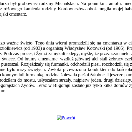
tarzu był gro­bowiec rodziny Michalskich. Na pomniku - anioł z miecz
 różowego kamienia rodziny Kordowiczów- obok mogiła mojej bab
ajski cmentarz.
ażne święto. Tego dnia wierni gromadzili się na cmentarzu w ciągu 
iołkiewicz (od 1903) a organistą Władysław Kotowski (od 1905). Proces
. Podczas procesji Żydzi zamykali sklepy; my­ślę, że przez szacunek:
świece. Od bramy cmentarnej wzdłuż głównej alei stali żebracy czeka
pusto­szał. Rozjeżdżały się furmanki, odchodzili piesi, rozchodzili się
nie było mszy świętych. Zwłoki przewożono konduktem do kościoła, 
konnym luli furmanką, rodzina śpiewała pieśni żałobne. I jeszcze pam
hodziłam do mostu, usłyszałam strzały, najpierw jeden, drugi dziesiąt
iłgorajskich Żydów. Teraz w Biłgoraju zosta­ło już tylko kilka domów
tam.