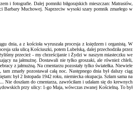
em i fotografie. Dalej pomniki biłgorajskich mieszczan: Matrasiów,
ci Barbary Muchowej. Naprzeciw wysoki szary pomnik zmarłego w
dnia, a z kościoła wyruszała procesja z księ­dzem i organistą. W
ja szła ulicą Kościuszki, potem Lubelską, dalej prze­chodziła przez
 żyliśmy przecież - my chrześcijanie i Żydzi w naszym miasteczku we
jący na jałmużnę. Dostawali nie tylko groszaki, ale również chleli,
 że­bracy z jałmużną. Na cmentarzu pozostały tylko światełka. Niewiele
tam zmarły pozostawał całą noc. Następnego dnia był dalszy ciąg
iętam: był 2
listopada 1942 roku, niemiecka okupacja. Szłam sama na
y.... Nie doszłam do cmentarza, zawróciłam i uda­łam się do krewnych
 żydowskich przy uli­cy: 1-go Maja, wówczas zwanej Kościelną. To był