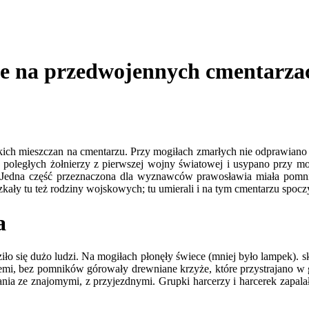
ne na przedwojennych cmentarza
h mieszczan na cmentarzu. Przy mogiłach zmarłych nie od­prawiano w 
iły poległych żołnierzy z pierwszej wojny światowej i usypano przy mo
j. Jedna część przeznaczona dla wyznawców prawosławia miała pomnik
z­kały tu też rodziny wojskowych; tu umierali i na tym cmentarzu spoc
a
ę dużo ludzi. Na mo­giłach płonęły świece (mniej było lampek). sk
emi, bez pomników górowały drew­niane krzyże, które przystrajano w 
nia ze znajomymi, z przyjezdnymi. Grupki har­cerzy i harcerek zapala