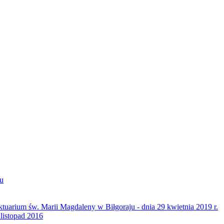
u
tuarium św. Marii Magdaleny w Biłgoraju - dnia 29 kwietnia 2019 r.
 listopad 2016