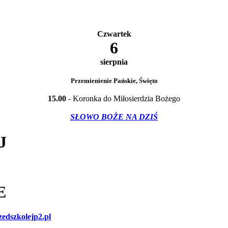
Czwartek
6
sierpnia
Przemienienie Pańskie, Święto
15.00
- Koronka do Miłosierdzia Bożego
SŁOWO BOŻE NA DZIŚ
J
E
edszkolejp2.pl