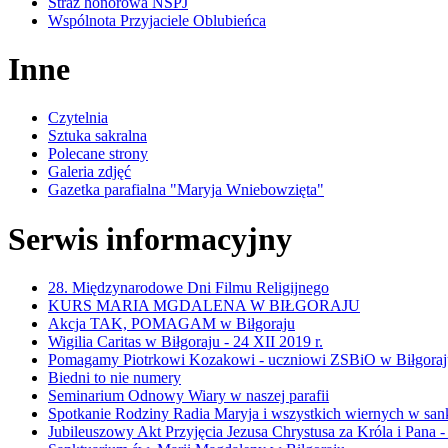
Straż honorowa NSPJ
Wspólnota Przyjaciele Oblubieńca
Inne
Czytelnia
Sztuka sakralna
Polecane strony
Galeria zdjęć
Gazetka parafialna "Maryja Wniebowzięta"
Serwis informacyjny
28. Międzynarodowe Dni Filmu Religijnego
KURS MARIA MGDALENA W BIŁGORAJU
Akcja TAK, POMAGAM w Biłgoraju
Wigilia Caritas w Biłgoraju - 24 XII 2019 r.
Pomagamy Piotrkowi Kozakowi - uczniowi ZSBiO w Biłgoraj
Biedni to nie numery
Seminarium Odnowy Wiary w naszej parafii
Spotkanie Rodziny Radia Maryja i wszystkich wiernych w sank
Jubileuszowy Akt Przyjęcia Jezusa Chrystusa za Króla i Pana -