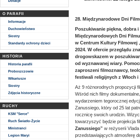
Dotacje
O PARAFII
28. Międzynarodowe Dni Filmu
Informacje
Poszukiwanie piękna, dobra i
Duchowieństwo
Międzynarodowych Dni Filmu R
Siostry
w Centrum Kultury Filmowej 
Standardy ochrony dzieci
2024. W ofercie przeglądu zna
drogowskazem w poszukiwaniu 
HISTORIA
od wyznawanej wiary. Pomocn
Historia parafii
zaproszeni filmoznawcy, teolo
Proboszczowie
festiwali religijnych z Włoch i
Wikariusze
Siostry
Aż 9 różnorodnych propozycji f
Zdjęcia historyczne
Wśród nich filmy dokumentalne
wydarzeniem tegorocznej edycji
RUCHY
Zanussiego, który od 25 lat pat
KSM "Serce"
rocznicę swoich urodzin. Wizyc
towarzyszyć będzie projekcja fi
Ruch Światło-Życie
Zanussiego”
w reżyserii Vlad
Ministranci
przedstawiających atmosferę do
Legion Maryi