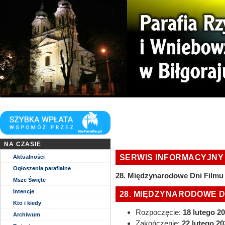
Niech zstąpi Duch Twój i odnowi oblicze Ziemi. Tej Ziemi!
Kościół parafii WNMP w Biłgoraju
NA CZASIE
SERWIS INFORMACYJNY
Aktualności
Ogłoszenia parafialne
28. Międzynarodowe Dni Filmu 
Msze Święte
Intencje
28. MIĘDZYNARODOWE D
Kto i kiedy
Rozpoczęcie:
18 lutego 2
Archiwum
Zakończenie:
22 lutego 20