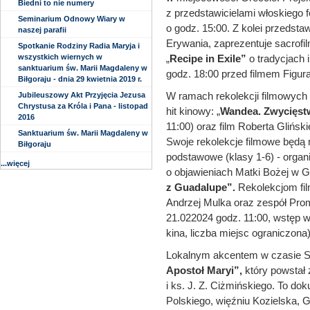
Biedni to nie numery
z przedstawicielami włoskiego fe
Seminarium Odnowy Wiary w
o godz. 15:00. Z kolei przedsta
naszej parafii
Erywania, zaprezentuje sacrofi
Spotkanie Rodziny Radia Maryja i
wszystkich wiernych w
„
Recipe in Exile”
o tradycjach 
sanktuarium św. Marii Magdaleny w
godz. 18:00 przed filmem Figura
Biłgoraju - dnia 29 kwietnia 2019 r.
W ramach rekolekcji filmowych 
Jubileuszowy Akt Przyjęcia Jezusa
Chrystusa za Króla i Pana - listopad
hit kinowy: „
Wandea. Zwycięst
2016
11:00) oraz film Roberta Glińsk
Sanktuarium św. Marii Magdaleny w
Swoje rekolekcje filmowe będą m
Biłgoraju
podstawowe (klasy 1-6) - organi
...więcej
o objawieniach Matki Bożej w G
z Guadalupe”.
Rekolekcjom fil
Andrzej Mulka oraz zespół Pr
21.022024 godz. 11:00, wstęp w
kina, liczba miejsc ograniczona)
Lokalnym akcentem w czasie Sa
Apostoł Maryi”,
który powstał 
i ks. J. Z. Ciżmińskiego. To d
Polskiego, więźniu Kozielska, G