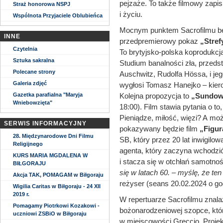
pejzaże. To także filmowy zapi
Straż honorowa NSPJ
i życiu.
Wspólnota Przyjaciele Oblubieńca
Mocnym punktem Sacrofilmu będ
INNE
przedpremierowy pokaz
„Stref
Czytelnia
To brytyjsko-polska koprodukcja
Sztuka sakralna
Studium banalności zła, przed
Polecane strony
Auschwitz, Rudolfa Hössa, i je
Galeria zdjęć
wygłosi Tomasz Hanejko – kier
Gazetka parafialna "Maryja
Kolejna propozycja to
„Sundo
Wniebowzięta"
18:00). Film stawia pytania o t
Pieniądze, miłość, więzi? A mo
SERWIS INFORMACYJNY
pokazywany będzie film
„Figur
28. Międzynarodowe Dni Filmu
SB, który przez 20 lat inwigilow
Religijnego
agenta, który zaczyna wchodzić
KURS MARIA MGDALENA W
i stacza się w otchłań samotnośc
BIŁGORAJU
się w latach 60. – myślę, że te
Akcja TAK, POMAGAM w Biłgoraju
reżyser (seans 20.02.2024 o god
Wigilia Caritas w Biłgoraju - 24 XII
2019 r.
W repertuarze Sacrofilmu znalaz
Pomagamy Piotrkowi Kozakowi -
bożonarodzeniowej szopce, któr
uczniowi ZSBiO w Biłgoraju
w miejscowości Greccio. Projek