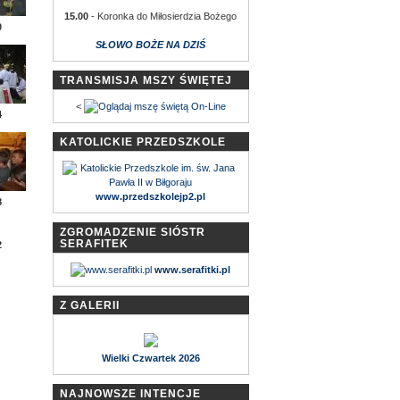
15.00
- Koronka do Miłosierdzia Bożego
0
SŁOWO BOŻE NA DZIŚ
TRANSMISJA MSZY ŚWIĘTEJ
<
4
KATOLICKIE PRZEDSZKOLE
www.przedszkolejp2.pl
8
ZGROMADZENIE SIÓSTR
SERAFITEK
2
www.serafitki.pl
Z GALERII
Wielki Czwartek 2026
NAJNOWSZE INTENCJE