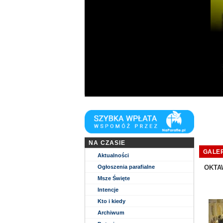
Niech zstąpi Duch Twój i odnowi oblicze Zie
NA CZASIE
GALER
Aktualności
Ogłoszenia parafialne
OKTA
Msze Święte
Intencje
Kto i kiedy
Archiwum