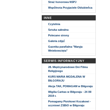
Straż honorowa NSPJ
Wspólnota Przyjaciele Oblubieńca
INNE
Czytelnia
Sztuka sakralna
Polecane strony
Galeria zdjęć
Gazetka parafialna "Maryja
Wniebowzięta"
SERWIS INFORMACYJNY
28. Międzynarodowe Dni Filmu
Religijnego
KURS MARIA MGDALENA W
BIŁGORAJU
Akcja TAK, POMAGAM w Biłgoraju
Wigilia Caritas w Biłgoraju - 24 XII
2019 r.
Pomagamy Piotrkowi Kozakowi -
uczniowi ZSBiO w Biłgoraju