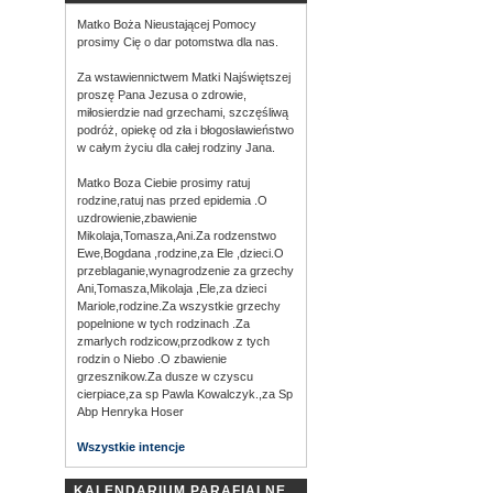
Matko Boża Nieustającej Pomocy
prosimy Cię o dar potomstwa dla nas.
Za wstawiennictwem Matki Najświętszej
proszę Pana Jezusa o zdrowie,
miłosierdzie nad grzechami, szczęśliwą
podróż, opiekę od zła i błogosławieństwo
w całym życiu dla całej rodziny Jana.
Matko Boza Ciebie prosimy ratuj
rodzine,ratuj nas przed epidemia .O
uzdrowienie,zbawienie
Mikolaja,Tomasza,Ani.Za rodzenstwo
Ewe,Bogdana ,rodzine,za Ele ,dzieci.O
przeblaganie,wynagrodzenie za grzechy
Ani,Tomasza,Mikolaja ,Ele,za dzieci
Mariole,rodzine.Za wszystkie grzechy
popelnione w tych rodzinach .Za
zmarlych rodzicow,przodkow z tych
rodzin o Niebo .O zbawienie
grzesznikow.Za dusze w czyscu
cierpiace,za sp Pawla Kowalczyk.,za Sp
Abp Henryka Hoser
Wszystkie intencje
KALENDARIUM PARAFIALNE