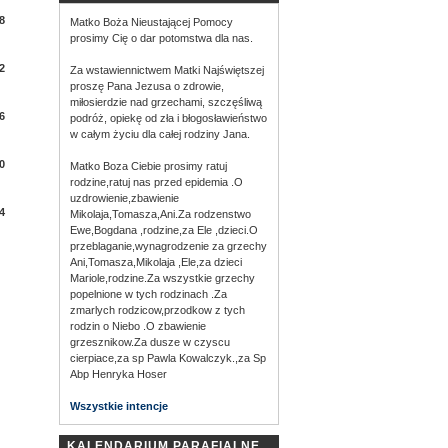
8
Matko Boża Nieustającej Pomocy
prosimy Cię o dar potomstwa dla nas.
2
Za wstawiennictwem Matki Najświętszej
proszę Pana Jezusa o zdrowie,
miłosierdzie nad grzechami, szczęśliwą
6
podróż, opiekę od zła i błogosławieństwo
w całym życiu dla całej rodziny Jana.
0
Matko Boza Ciebie prosimy ratuj
rodzine,ratuj nas przed epidemia .O
uzdrowienie,zbawienie
4
Mikolaja,Tomasza,Ani.Za rodzenstwo
Ewe,Bogdana ,rodzine,za Ele ,dzieci.O
przeblaganie,wynagrodzenie za grzechy
Ani,Tomasza,Mikolaja ,Ele,za dzieci
Mariole,rodzine.Za wszystkie grzechy
popelnione w tych rodzinach .Za
zmarlych rodzicow,przodkow z tych
rodzin o Niebo .O zbawienie
grzesznikow.Za dusze w czyscu
cierpiace,za sp Pawla Kowalczyk.,za Sp
Abp Henryka Hoser
Wszystkie intencje
KALENDARIUM PARAFIALNE