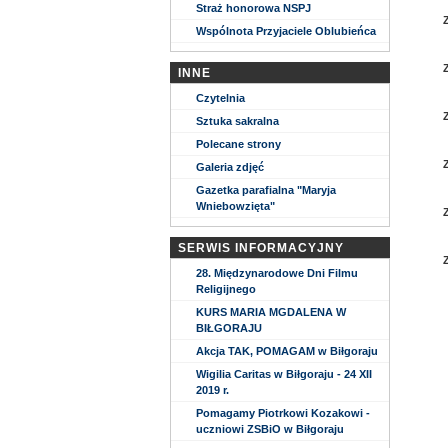
Straż honorowa NSPJ
Wspólnota Przyjaciele Oblubieńca
INNE
Czytelnia
Sztuka sakralna
Polecane strony
Galeria zdjęć
Gazetka parafialna "Maryja
Wniebowzięta"
SERWIS INFORMACYJNY
28. Międzynarodowe Dni Filmu
Religijnego
KURS MARIA MGDALENA W
BIŁGORAJU
Akcja TAK, POMAGAM w Biłgoraju
Wigilia Caritas w Biłgoraju - 24 XII
2019 r.
Pomagamy Piotrkowi Kozakowi -
uczniowi ZSBiO w Biłgoraju