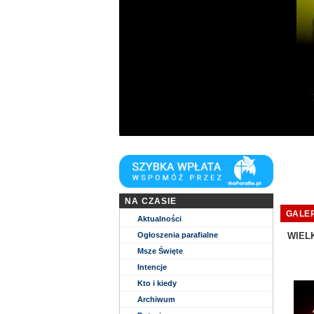
Niech zstąpi Duch Twój i odnowi oblicze Zie
NA CZASIE
GALER
Aktualności
Ogłoszenia parafialne
WIELK
Msze Święte
Intencje
Kto i kiedy
Archiwum