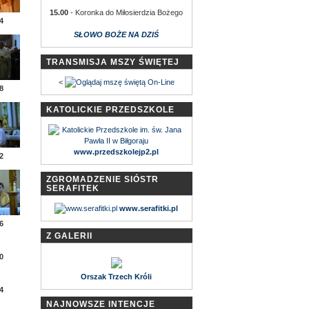
15.00
- Koronka do Miłosierdzia Bożego
4
SŁOWO BOŻE NA DZIŚ
TRANSMISJA MSZY ŚWIĘTEJ
<
8
KATOLICKIE PRZEDSZKOLE
www.przedszkolejp2.pl
2
ZGROMADZENIE SIÓSTR
SERAFITEK
www.serafitki.pl
6
Z GALERII
0
Orszak Trzech Króli
4
NAJNOWSZE INTENCJE