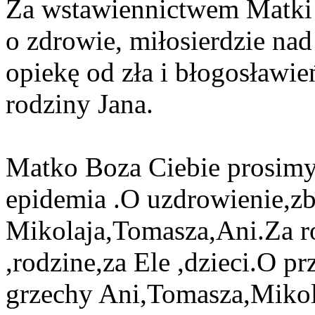
Za wstawiennictwem Matki 
o zdrowie, miłosierdzie nad
opiekę od zła i błogosławie
rodziny Jana.
Matko Boza Ciebie prosimy r
epidemia .O uzdrowienie,z
Mikolaja,Tomasza,Ani.Za 
,rodzine,za Ele ,dzieci.O p
grzechy Ani,Tomasza,Mikola