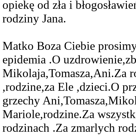
opiekę od zła i błogosławie
rodziny Jana.
Matko Boza Ciebie prosimy r
epidemia .O uzdrowienie,z
Mikolaja,Tomasza,Ani.Za 
,rodzine,za Ele ,dzieci.O p
grzechy Ani,Tomasza,Mikola
Mariole,rodzine.Za wszystk
rodzinach .Za zmarlych rod