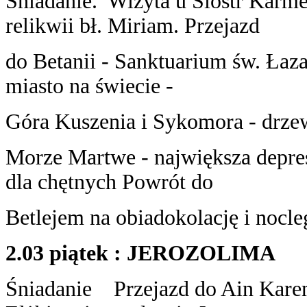
Śniadanie. Wizyta u Sióstr Karme
relikwii bł. Miriam. Przejazd
do Betanii - Sanktuarium św. Łazar
miasto na świecie -
Góra Kuszenia i Sykomora - drze
Morze Martwe - największa depresj
dla chętnych Powrót do
Betlejem na obiadokolację i nocle
2.03 piątek : JEROZOLIMA
Śniadanie Przejazd do Ain Kar