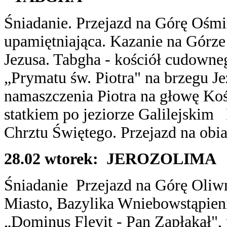
Śniadanie. Przejazd na Górę Ośmi
upamiętniająca. Kazanie na Górz
Jezusa. Tabgha - kościół cudowne
„Prymatu św. Piotra" na brzegu Je
namaszczenia Piotra na głowę Ko
statkiem po jeziorze Galilejskim
Chrztu Świętego. Przejazd na obia
28.02 wtorek: JEROZOLIM
Śniadanie Przejazd na Górę Oliw
Miasto, Bazylika Wniebowstąpienia
„Dominus Flevit - Pan Zapłakał",