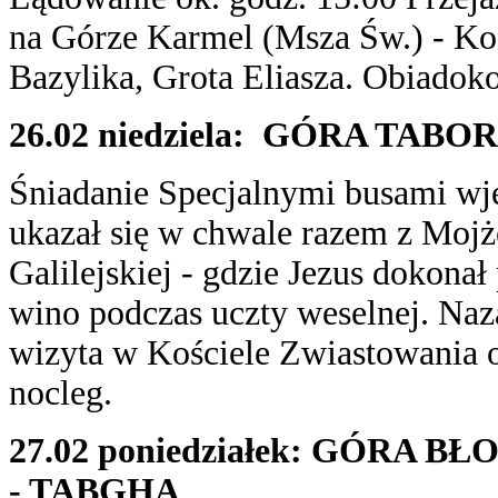
na Górze Karmel (Msza Św.) - Koś
Bazylika, Grota Eliasza. Obiadoko
26.02 niedziela: GÓRA TAB
Śniadanie Specjalnymi busami w
ukazał się w chwale razem z Moj
Galilejskiej - gdzie Jezus dokon
wino podczas uczty weselnej. Naza
wizyta w Kościele Zwiastowania 
nocleg.
27.02 poniedziałek: GÓRA
- TABGHA