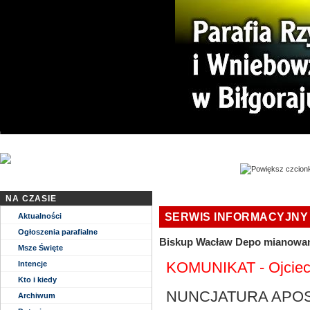
Niech zstąpi Duch Twój i odnowi oblicze Ziemi. Tej Ziemi!
NA CZASIE
SERWIS INFORMACYJNY
Aktualności
Ogłoszenia parafialne
Biskup Wacław Depo mianowan
Msze Święte
KOMUNIKAT - Ojciec 
Intencje
Kto i kiedy
NUNCJATURA APO
Archiwum