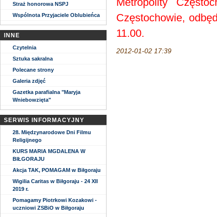
Metropolity Często
Straż honorowa NSPJ
Częstochowie, odbędz
Wspólnota Przyjaciele Oblubieńca
11.00.
INNE
Czytelnia
2012-01-02 17:39
Sztuka sakralna
Polecane strony
Galeria zdjęć
Gazetka parafialna "Maryja
Wniebowzięta"
SERWIS INFORMACYJNY
28. Międzynarodowe Dni Filmu
Religijnego
KURS MARIA MGDALENA W
BIŁGORAJU
Akcja TAK, POMAGAM w Biłgoraju
Wigilia Caritas w Biłgoraju - 24 XII
2019 r.
Pomagamy Piotrkowi Kozakowi -
uczniowi ZSBiO w Biłgoraju