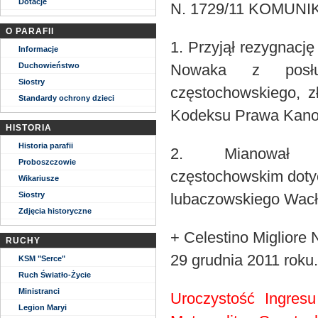
Dotacje
N. 1729/11 KOMUNIKA
O PARAFII
1. Przyjął rezygnacj
Informacje
Duchowieństwo
Nowaka z posług
Siostry
częstochowskiego, z
Standardy ochrony dzieci
Kodeksu Prawa Kano
HISTORIA
Historia parafii
2. Mianował ar
Proboszczowie
częstochowskim doty
Wikariusze
Siostry
lubaczowskiego Wac
Zdjęcia historyczne
+ Celestino Migliore
RUCHY
29 grudnia 2011 roku.
KSM "Serce"
Ruch Światło-Życie
Ministranci
Uroczystość Ingres
Legion Maryi