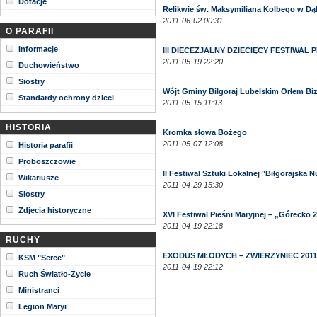
Dotacje
Relikwie św. Maksymiliana Kolbego w Dą
2011-06-02 00:31
O PARAFII
Informacje
III DIECEZJALNY DZIECIĘCY FESTIWAL
2011-05-19 22:20
Duchowieństwo
Siostry
Wójt Gminy Biłgoraj Lubelskim Orłem Bi
Standardy ochrony dzieci
2011-05-15 11:13
HISTORIA
Kromka słowa Bożego
2011-05-07 12:08
Historia parafii
Proboszczowie
II Festiwal Sztuki Lokalnej "Biłgorajska N
Wikariusze
2011-04-29 15:30
Siostry
Zdjęcia historyczne
XVI Festiwal Pieśni Maryjnej – „Górecko 
2011-04-19 22:18
RUCHY
EXODUS MŁODYCH – ZWIERZYNIEC 2011
KSM "Serce"
2011-04-19 22:12
Ruch Światło-Życie
Ministranci
Legion Maryi