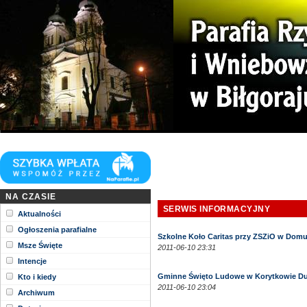
Niech zstąpi Duch Twój i odnowi oblicze Ziemi. Tej Ziemi!
Kościół parafii WNMP w Biłgoraju
NA CZASIE
SERWIS INFORMACYJNY
Aktualności
Ogłoszenia parafialne
Szkolne Koło Caritas przy ZSZiO w Domu
Msze Święte
2011-06-10 23:31
Intencje
Gminne Święto Ludowe w Korytkowie Duży
Kto i kiedy
2011-06-10 23:04
Archiwum