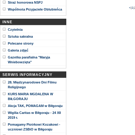
Straż honorowa NSPJ
<
|
1
|
Wspólnota Przyjaciele Oblubieńca
INNE
Czytelnia
Sztuka sakralna
Polecane strony
Galeria zdjęć
Gazetka parafialna "Maryja
Wniebowzięta"
SERWIS INFORMACYJNY
28. Międzynarodowe Dni Filmu
Religijnego
KURS MARIA MGDALENA W
BIŁGORAJU
Akcja TAK, POMAGAM w Biłgoraju
Wigilia Caritas w Biłgoraju - 24 XII
2019 r.
Pomagamy Piotrkowi Kozakowi -
uczniowi ZSBiO w Biłgoraju